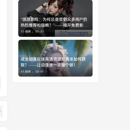
“琪琪影院：为何总是受到众多用户的
热烈推荐和信赖？”——揭开免费影院
魅力之谜
70 阅读 ，
01-31
成全动漫在线高清资源究竟该如何获
取？——让动漫迷一次搜个够！
61 阅读 ，
02-01