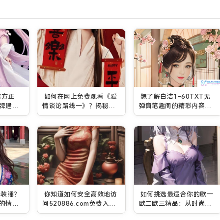
官方正
如何在网上免费观看《爱
想了解白洁1-60TXT无
牌建设
情谈论路线一》？揭秘观
弹窗笔趣阁的精彩内容
看新方法与技巧！
吗？这里有你想知道的一
切！
择装睡？
你知道如何安全高效地访
如何挑选最适合你的欧一
的情
问520886.com免费入口
欧二欧三精品：从时尚到
吗？
实用的全面指南