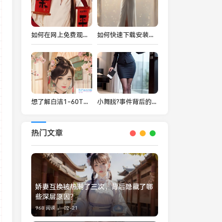
如何在网上免费观看《爱情谈论路线一》？揭秘观看新方法与技巧！
如何快速下载安装植物大战僵尸侵犯版？一步步教你玩转这款经典游戏！
想了解白洁1-60TXT无弹窗笔趣阁的精彩内容吗？这里有你想知道的一切！
小舞脱?事件背后的故事：学生如何应对舞台紧张与压力？
热门文章
娇妻互换被热潮了三次，背后隐藏了哪
些深层原因？
968 阅读 ，
02-21