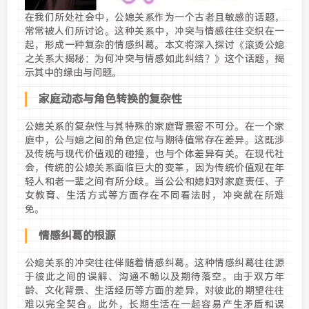
在我们所处社会中，公媳关系作为一个古老且敏感的话题，
常常被人们所讨论。这种关系中，冲突与情感往往交织在一
起，形成一种复杂的情感纠葛。本文将深入探讨《滚烫公媳
之关系大揭秘：为何冲突与情感如此纠结？》这个话题，揭
示其中的缘由与问题。
家庭动态与角色转换的复杂性
公媳关系的复杂性与其特殊的家庭背景密不可分。在一个家
庭中，公与媳之间的角色定位与期待值常存在差异。这既涉
及传统与现代价值观的碰撞，也与个体差异有关。在现代社
会，传统的公媳关系面临巨大的变革，因为传统价值观在年
轻人和老一辈之间有所分歧。当公公和媳妇对家庭责任、子
女教育、生活方式等方面存在不同看法时，冲突就在所难
免。
情感纠葛的根源
公媳关系的冲突往往伴随着情感纠葛。这种情感纠葛往往源
于彼此之间的误解、沟通不畅以及期待落空。由于双方年
龄、文化背景、生活经历等方面的差异，对彼此的期望往往
难以完全契合。此外，长期生活在一起容易产生矛盾和误