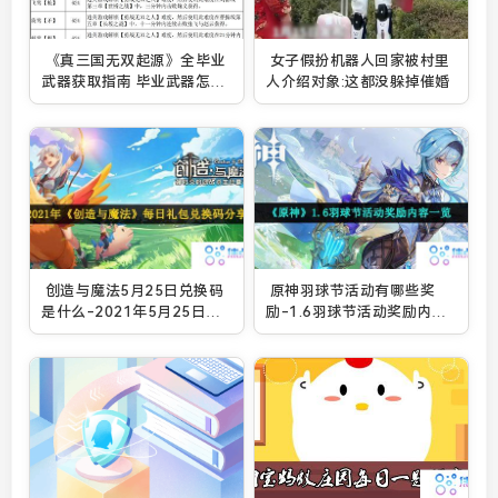
《真三国无双起源》全毕业
女子假扮机器人回家被村里
武器获取指南 毕业武器怎么
人介绍对象:这都没躲掉催婚
拿
创造与魔法5月25日兑换码
原神羽球节活动有哪些奖
是什么-2021年5月25日礼
励-1.6羽球节活动奖励内容
包兑换码领取
一览