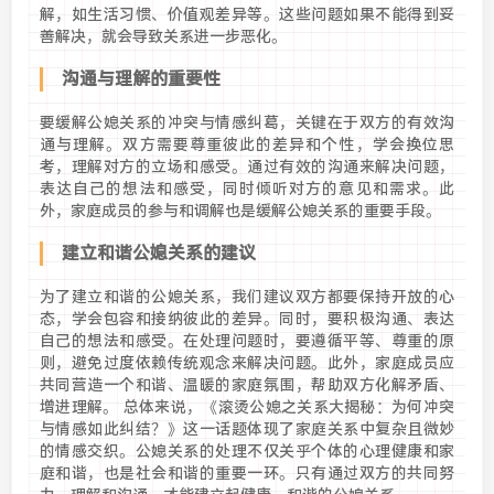
解，如生活习惯、价值观差异等。这些问题如果不能得到妥
善解决，就会导致关系进一步恶化。
沟通与理解的重要性
要缓解公媳关系的冲突与情感纠葛，关键在于双方的有效沟
通与理解。双方需要尊重彼此的差异和个性，学会换位思
考，理解对方的立场和感受。通过有效的沟通来解决问题，
表达自己的想法和感受，同时倾听对方的意见和需求。此
外，家庭成员的参与和调解也是缓解公媳关系的重要手段。
建立和谐公媳关系的建议
为了建立和谐的公媳关系，我们建议双方都要保持开放的心
态，学会包容和接纳彼此的差异。同时，要积极沟通、表达
自己的想法和感受。在处理问题时，要遵循平等、尊重的原
则，避免过度依赖传统观念来解决问题。此外，家庭成员应
共同营造一个和谐、温暖的家庭氛围，帮助双方化解矛盾、
增进理解。 总体来说，《滚烫公媳之关系大揭秘：为何冲突
与情感如此纠结？》这一话题体现了家庭关系中复杂且微妙
的情感交织。公媳关系的处理不仅关乎个体的心理健康和家
庭和谐，也是社会和谐的重要一环。只有通过双方的共同努