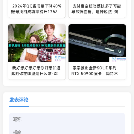
2024年QQ盗号量下降40%
支付宝空腹吃荔枝多了可能
账号找回成功率提升17%!
导致低血糖，这种说法-蚂蚁
庄园2021年5月23日每日一
题答案
我好想好想好想你好想知道
索泰推出全新SOLID系列
此刻你在哪里是什么歌-邓紫
RTX 5090D显卡：简约不简
棋鹿晗好想好想你MV在线观
单的立体美
看
发表评论