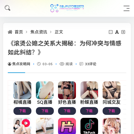
首页
焦点资讯
正文
《滚烫公媳之关系大揭秘：为何冲突与情感
如此纠结？》
焦点攻略网
03-05
阅读
33评论
柑橘直播
SQ直播
好色直播
粉蝶直播
同城交友
下载
下载
下载
下载
下载