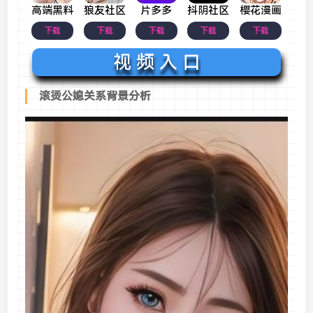
高端黑料
狼友社区
片多多
抖阴社区
樱花漫画
下载
下载
下载
下载
下载
视 频 入 口
滚烫公媳关系背景分析